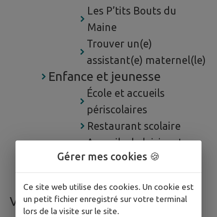
Les P’tits Bouts du
Maine
Trouver un(e)
assistant(e) maternel(le)
Enfance et jeunesse
École et accueils
périscolaires
Restaurant scolaire
Accueils de loisirs et
Gérer mes cookies 🍪
espaces jeune
Accompagner un proche
Ce site web utilise des cookies. Un cookie est
un petit fichier enregistré sur votre terminal
VIE LOCALE ET SOLIDAIRE
lors de la visite sur le site.