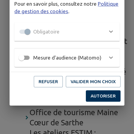
Le marché
Pour en savoir plus, consultez notre
Politique
Les associations
de gestion des cookies
.
Les commerçants et
artisans
Obligatoire
L'Atelier DÉCO de Montbizot
Le jardin partagé des
Mesure d'audience (Matomo)
Hôtelleries
Les professionnels de santé
& bien-être
REFUSER
VALIDER MON CHOIX
Maison des Projets, centre
AUTORISER
social
Office de tourisme Maine
Cœur de Sarthe
Les ateliers ESTIM :