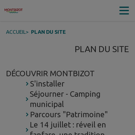
Contenu
Menu
Recherche
Pied de page
ACCUEIL
>
PLAN DU SITE
PLAN DU SITE
DÉCOUVRIR MONTBIZOT
S'installer
Séjourner - Camping
municipal
Parcours "Patrimoine"
Le 14 juillet : réveil en
fanfare, une tradition