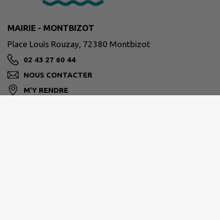
MAIRIE - MONTBIZOT
Place Louis Rouzay, 72380 Montbizot
02 43 27 60 44
NOUS CONTACTER
M'Y RENDRE
Horaires d'ouverture de la mairie
Les mardi, mercredi, jeudi et
samedi de 8h45 à 11h45
Le vendredi de 8h45 à 11h45 et de
14h à 17h
Pendant les vacances scolaires, la