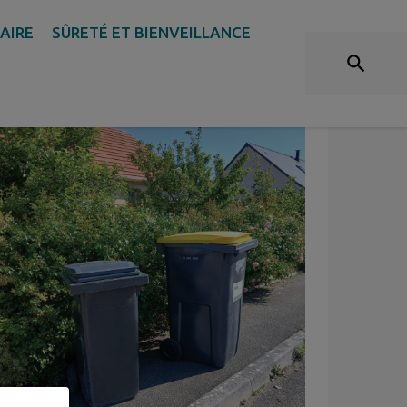
OIR : RAPPEL DES RÈGLES
DAIRE
SÛRETÉ ET BIENVEILLANCE