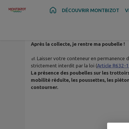
Contenu
Menu
Recherche
Pied de page
DÉCOUVRIR MONTBIZOT
V
«
Tous citoyens
»
Je sors ma poubelle la veille au soir de la 
Après la collecte, je rentre ma poubelle !
🚮 Laisser votre conteneur en permanence da
strictement interdit par la loi (
Article R632-
La présence des poubelles sur les trottoir
mobilité réduite, les poussettes, les piét
contourner.