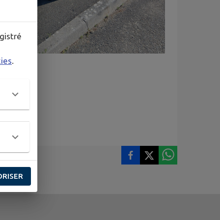
gistré
kies
.
ORISER