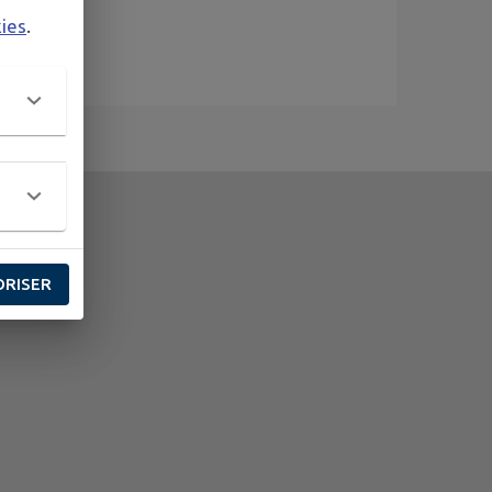
kies
.
ORISER