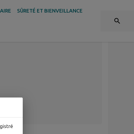
DAIRE
SÛRETÉ ET BIENVEILLANCE
élibérations
gistré