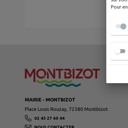
Pour en
MAIRIE - MONTBIZOT
Place Louis Rouzay, 72380 Montbizot
02 43 27 60 44
NOUS CONTACTER