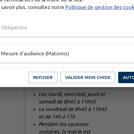
 savoir plus, consultez notre
Politique de gestion des coo
Obligatoire
Mesure d'audience (Matomo)
Horaires d'ouverture de la
REFUSER
VALIDER MON CHOIX
AUT
mairie
Les mardi, mercredi, jeudi et
samedi de 8h45 à 11h45
Le vendredi de 8h45 à 11h45
et de 14h à 17h
Pendant les vacances
scolaires, la mairie est