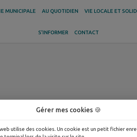
IE MUNICIPALE
AU QUOTIDIEN
VIE LOCALE ET SOLI
 5 juin 2026 - Liste des d
S’INFORMER
CONTACT
Gérer mes cookies 🍪
web utilise des cookies. Un cookie est un petit fichier enre
e terminal lors de la visite sur le site.