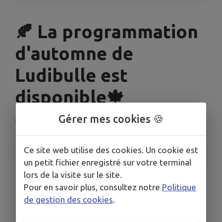
🍂 La programmation
d'automne de
Ludibulle est
disponible🍁
Gérer mes cookies 🍪
La Bazoge
Ce site web utilise des cookies. Un cookie est
INFORMATIONS PRATIQUES
un petit fichier enregistré sur votre terminal
lors de la visite sur le site.
LIEU
Médiathèque - Ludibulle
Pour en savoir plus, consultez notre
Politique
de gestion des cookies
.
DATES
Du lun. 8 sept. au dim. 7 déc.