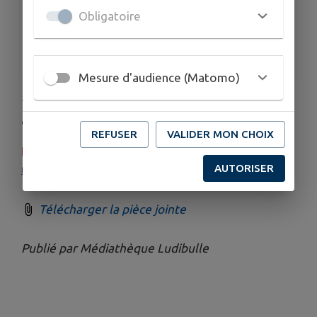
TARIFS
Obligatoire
Toutes les animations sont gratuites
ORGANISÉ PAR
Ludibulle
Mesure d'audience (Matomo)
Téléchargez
ci-dessous
la programmation
complète de
la ludo-médiathèque Ludibulle
⬇
REFUSER
VALIDER MON CHOIX
Inscription
aux animations au
02.43.25.27.09
ou à
AUTORISER
mediatheque@labazoge72.fr
Télécharger la pièce jointe
Publié par Médiathèque Ludibulle