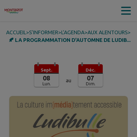
Contenu
Menu
Recherche
Pied de page
ACCUEIL
>
S’INFORMER
>
L'AGENDA
>
AUX ALENTOURS
>
🍂 LA PROGRAMMATION D'AUTOMNE DE LUDIB...
Sept.
Déc.
08
07
au
Lun.
Dim.