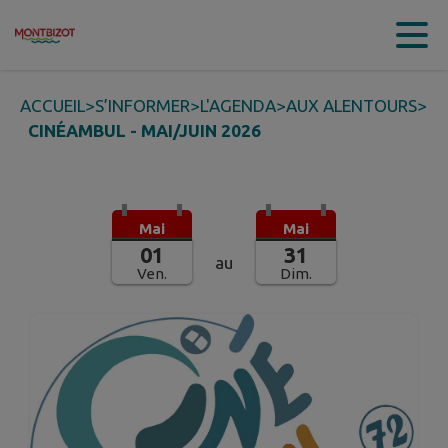
Contenu
Menu
Recherche
Pied de page
ACCUEIL
>
S’INFORMER
>
L'AGENDA
>
AUX ALENTOURS
>
CINÉAMBUL - MAI/JUIN 2026
Mai
Mai
01
31
au
Ven.
Dim.