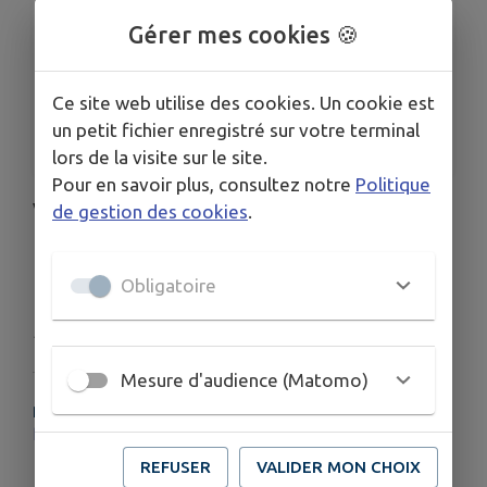
LIEU
La Passerelle, 4, avenue Carnot
Gérer mes cookies 🍪
DATES
Du ven. 1 mai au dim. 31 mai
Ce site web utilise des cookies. Un cookie est
TARIFS
un petit fichier enregistré sur votre terminal
5€00
lors de la visite sur le site.
Pour en savoir plus, consultez notre
Politique
Voir programme en pièce jointe
de gestion des cookies
.
Télécharger la pièce jointe
Obligatoire
Publié par Mairie de Connerré
Mesure d'audience (Matomo)
PLUS D'INFORMATIONS
https://cineambul72.fr/
REFUSER
VALIDER MON CHOIX