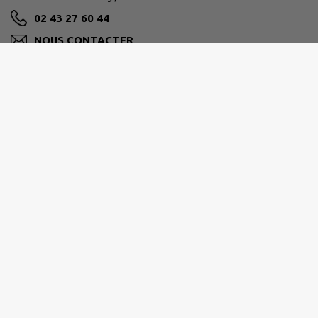
02 43 27 60 44
NOUS CONTACTER
M'Y RENDRE
Horaires d'ouverture de la mairie
Les mardi, mercredi, jeudi et
samedi de 8h45 à 11h45
Le vendredi de 8h45 à 11h45 et de
14h à 17h
Pendant les vacances scolaires, la
mairie est ouverte au public
seulement le matin.