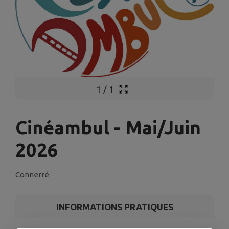
1
/
1
Cinéambul - Mai/Juin
2026
Connerré
INFORMATIONS PRATIQUES