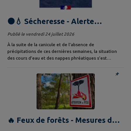
🟠💧 Sécheresse - Alerte
renforcée
Publié le vendredi 24 juillet 2026
À la suite de la canicule et de l'absence de
précipitations de ces dernières semaines, la situation
des cours d'eau et des nappes phréatiques s'est
dégradée dans le département. La préservation de la
ressource en eau est l'affaire de tous. Chaque geste
compte. 💧🟠 L'Orne Saosnoise et la Sarthe Amont sont
en zone alerte renforcée. Le niveau ALERTE implique
des mesures de restriction des usages de...
🔥 Feux de forêts - Mesures de
restriction [Arrêté préfectoral]