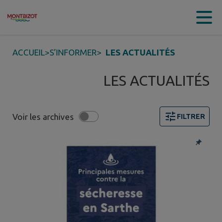
Contenu
Menu
Recherche
Pied de page
ACCUEIL
>
S’INFORMER
>
LES ACTUALITÉS
LES ACTUALITÉS
Voir les archives
FILTRER
4 actualités trouvées. Filtre sélectionné : Alertes.