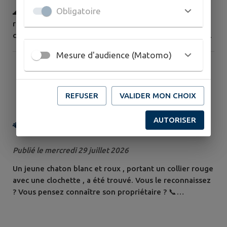
Obligatoire
🌊🚫 Il est strictement interdit de se baigner dans la
rivière Sarthe sur le territoire de la Communauté de
communes Maine Cœur de Sarthe. 🚫 Il est interdit de
sauter depuis les ponts enjambant La Sarthe. La faible
Mesure d'audience (Matomo)
profondeur par endroit, les remous au pied des
barrages sont des éléments très dangereux, avec des
risques de blessures graves ou de traumatismes à vie.
👉 PARENTS : transmettez le...
REFUSER
VALIDER MON CHOIX
AUTORISER
🐾 ALERTE – CHATON TROUVÉ !
🐾 🐱
Publié le mercredi 29 juillet 2026
Un jeune chaton blanc et roux , portant un collier rouge
avec une clochette , a été trouvé. Vous le reconnaissez
? Vous pensez connaître son propriétaire ? 📞
Contactez rapidement la mairie pour plus
d'informations afin de l'aider à retrouver sa famille.
Merci de partager cette annonce autour de vous ! ❤️