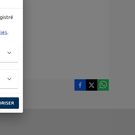
gistré
kies
.
ORISER