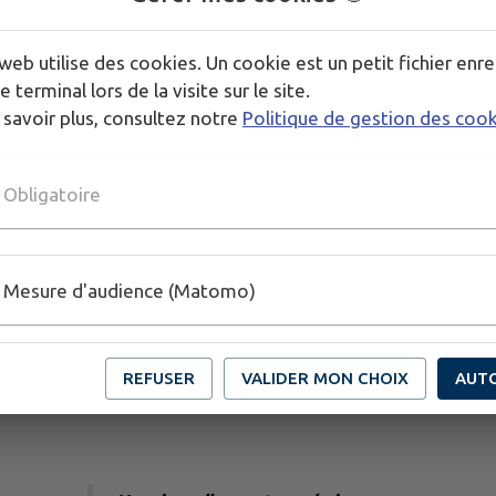
Publié par la Mairie
web utilise des cookies. Un cookie est un petit fichier enre
e terminal lors de la visite sur le site.
 savoir plus, consultez notre
Politique de gestion des coo
PLUS D'INFORMATIONS
https://www.facebook.com/PrefecturedelaSarthe
Obligatoire
Mesure d'audience (Matomo)
REFUSER
VALIDER MON CHOIX
AUT