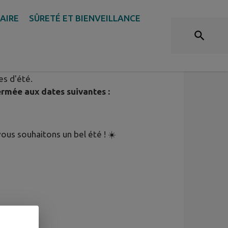
DAIRE
SÛRETÉ ET BIENVEILLANCE
 DE LA MAIRIE
es d'été.
ermée aux dates suivantes :
us souhaitons un bel été ! ☀️