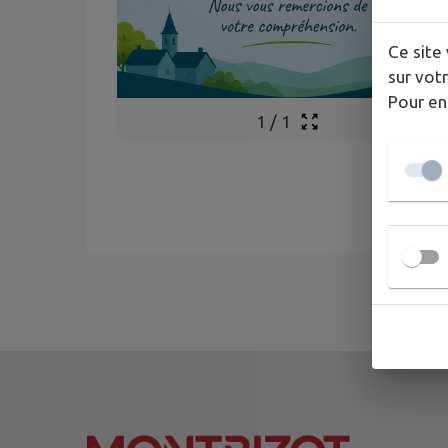
Ce site 
sur votr
Pour en
1
/
1