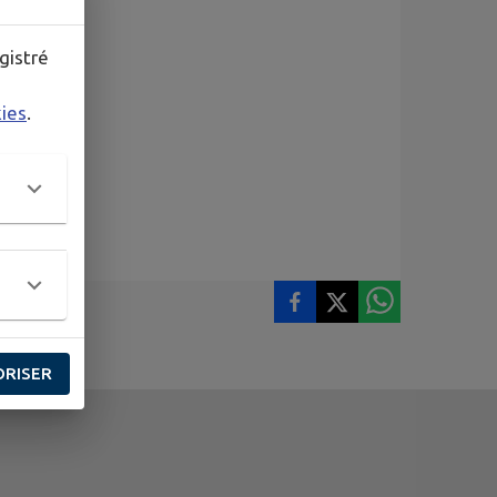
gistré
kies
.
ORISER