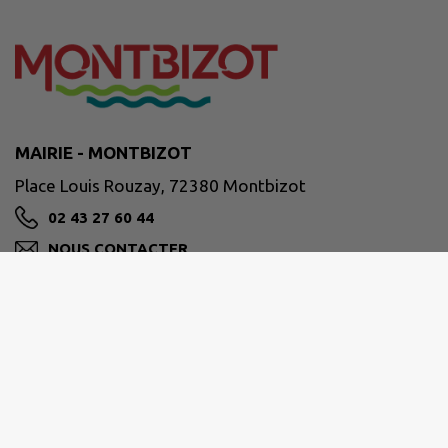
MAIRIE - MONTBIZOT
Place Louis Rouzay, 72380 Montbizot
02 43 27 60 44
NOUS CONTACTER
M'Y RENDRE
Horaires d'ouverture de la mairie
Les mardi, mercredi, jeudi et